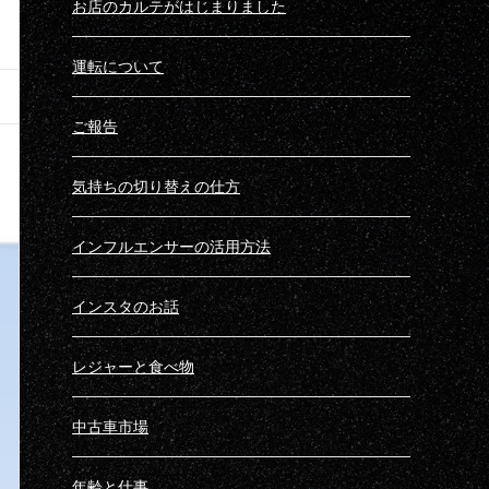
お店のカルテがはじまりました
運転について
ご報告
気持ちの切り替えの仕方
インフルエンサーの活用方法
インスタのお話
レジャーと食べ物
中古車市場
年齢と仕事